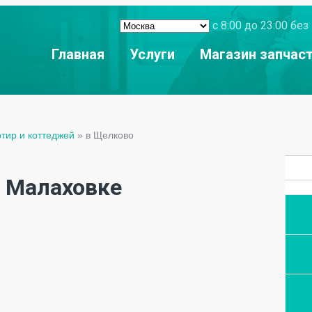
с 8:00 до 23:00 б
Главная
Услуги
Магазин запчас
ртир и коттеджей
»
в Щелково
в Малаховке