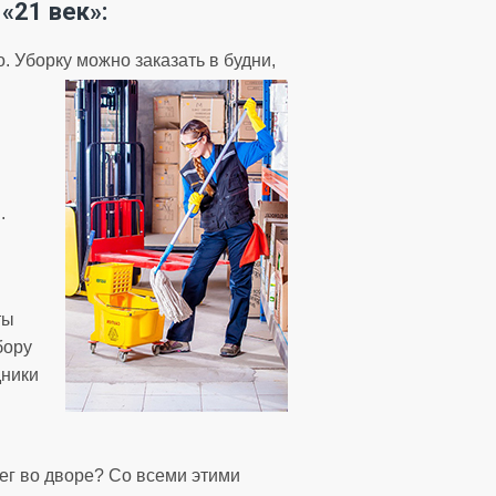
у
«
21 век»:
 Уборку можно заказать в будни,
.
ты
бору
дники
ег во дворе? Со всеми этими