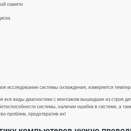
ной памяти
диска
ое исследование системы охлаждения, измеряется темпера
бя все виды диагностики с монтажом вышедших из строя де
аботоспособности системы, наличии ошибок в системе, а та
во проблем, предотвратив их!
тику компьютеров нужно провод