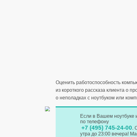
Оценить работоспособность компью
из короткого рассказа клиента о 
о неполадках с ноутбуком или комп
Если в Вашем ноутбуке 
по телефону
+7 (495) 745-24-00
.
утра до 23:00 вечера! М