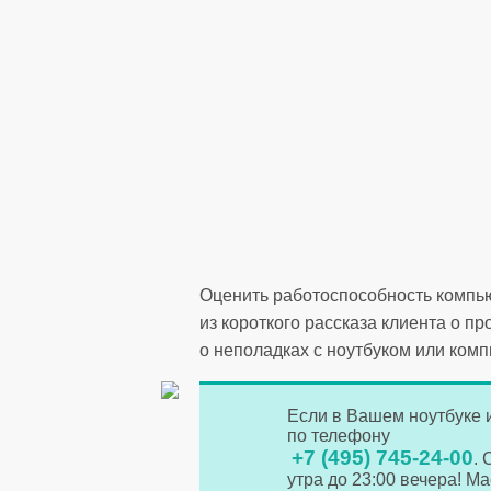
Оценить работоспособность компью
из короткого рассказа клиента о 
о неполадках с ноутбуком или комп
Если в Вашем ноутбуке 
по телефону
+7 (495) 745-24-00
.
утра до 23:00 вечера! М