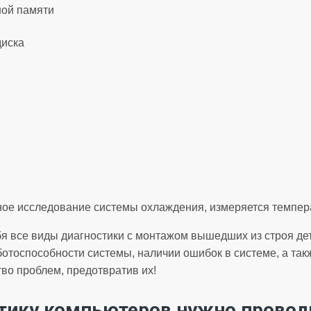
ной памяти
диска
ое исследование системы охлаждения, измеряется темпера
бя все виды диагностики с монтажом вышедших из строя де
аботоспособности системы, наличии ошибок в системе, а та
во проблем, предотвратив их!
тику компьютеров нужно провод