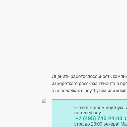
Оценить работоспособность компью
из короткого рассказа клиента о 
о неполадках с ноутбуком или комп
Если в Вашем ноутбуке 
по телефону
+7 (495) 745-24-00
.
утра до 23:00 вечера! М