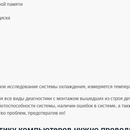
ной памяти
диска
ое исследование системы охлаждения, измеряется темпера
бя все виды диагностики с монтажом вышедших из строя де
аботоспособности системы, наличии ошибок в системе, а та
во проблем, предотвратив их!
тику компьютеров нужно провод