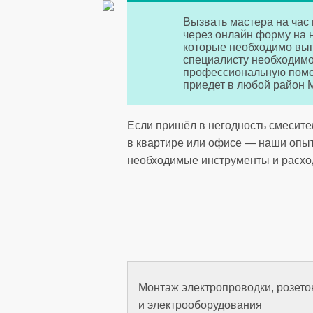
Вызвать мастера на час
через онлайн форму на 
которые необходимо вып
специалисту необходимо
профессиональную помо
приедет в любой район 
Если пришёл в негодность смесите
в квартире или офисе — наши опытн
необходимые инструменты и расхо
Монтаж электропроводки, розеток
и электрооборудования