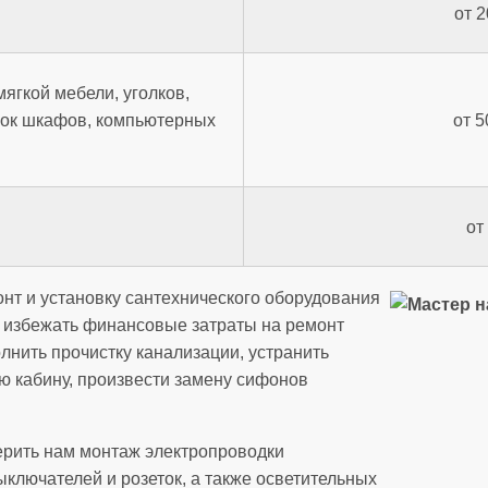
от 2
мягкой мебели, уголков,
олок шкафов, компьютерных
от 5
от
нт и установку сантехнического оборудования
т избежать финансовые затраты на ремонт
лнить прочистку канализации, устранить
ю кабину, произвести замену сифонов
рить нам монтаж электропроводки
ыключателей и розеток, а также осветительных