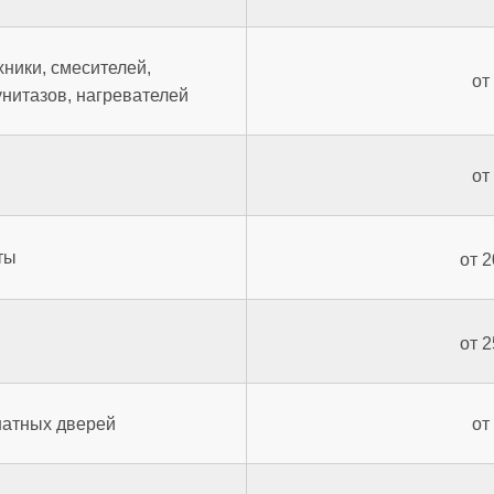
хники, смесителей,
от
унитазов, нагревателей
от
ты
от 2
от 2
натных дверей
от