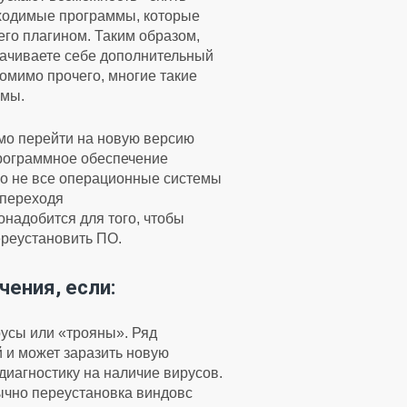
бходимые программы, которые
го плагином. Таким образом,
качиваете себе дополнительный
омимо прочего, многие такие
емы.
имо перейти на новую версию
программное обеспечение
ко не все операционные системы
 переходя
надобится для того, чтобы
ереустановить ПО.
ения, если:
усы или «трояны». Ряд
 и может заразить новую
иагностику на наличие вирусов.
бычно переустановка виндовс