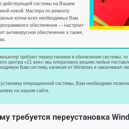
ие действующей системы на Вашем
кой новой. Мастера по ремонту
ервные копии всех необходимых Вам
 программного обеспечения — настроит
т антивирусное обеспечение а также,
ию.
омпьютер требуют переустановки и обновления системы, то
ого центра «21 век»: мы оперативно решим любые постав
ходимую Вам систему, начиная от Windows и заканчивая 
ть установку операционной системы, Вам необходимо позво
 заявку на нашем сайте.
му требуется переустановка Win