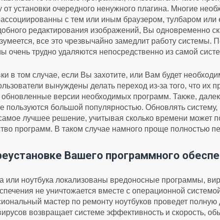
у от установки очередного ненужного плагина. Многие нео
ассоциированны с тем или иным браузером, тулбаром или е
 удобного редактирования изображений, Вы одновременно с
зумеется, все это чрезвычайно замедлит работу системы. П
ы очень трудно удаляются непосредственно из самой сист
ки в том случае, если Вы захотите, или Вам будет необход
льзователи вынуждены делать переход из-за того, что их 
ь» обновленные версии необходимых программ. Также, дале
ые пользуются большой популярностью. Обновлять систему,
самое лучшее решение, учитывая сколько времени может по
тво программ. В таком случае намного проще полностью п
реустановке Вашего программного обеспеч
а или ноутбука локализованы вредоносные программы, вир
спечения не уничтожается вместе с операционной системой
иональный мастер по ремонту ноутбуков проведет полную д
 вирусов возвращает системе эффективность и скорость, о