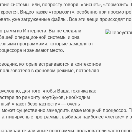
ие системы, или, попросту говоря, «виснет», «тормозит»,
ткроется. Видео также «тормозит», особенно при просмотре
ковать уже загруженные файлы. Все эти вещи происходят п
ограмм из Интернета. Вы не следили
 Вашей операционной системы и она
лезными программами, которые замедляют
роцессора и занимают место.
водник, которые встраиваются в контекстное
 пользователя в фоновом режиме, потребляя
условно, для того, чтобы Ваша техника как
астере по ремонту ноутбуков, необходим
полный «пакет безопасности» — очень
я может существенно замедлить даже мощный процессор. 
е антивирусные программы, выбирая наиболее «легкие» и
навливая те или иные программы, пользователи часто про