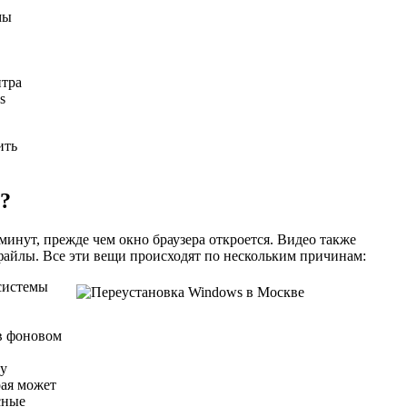
мы
нтра
s
ить
?
минут, прежде чем окно браузера откроется. Видео также
 файлы. Все эти вещи происходят по нескольким причинам:
системы
в фоновом
ту
рая может
сные