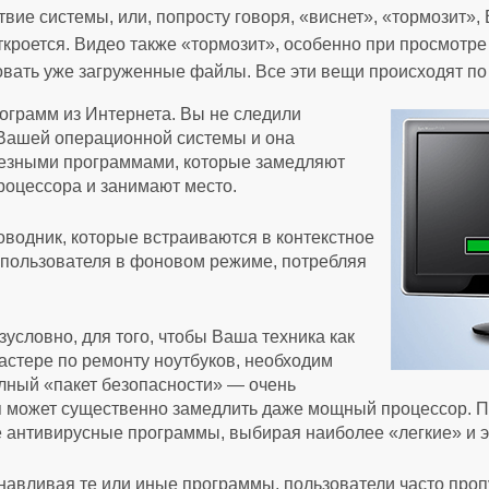
ие системы, или, попросту говоря, «виснет», «тормозит»,
ткроется. Видео также «тормозит», особенно при просмотре
ковать уже загруженные файлы. Все эти вещи происходят п
ограмм из Интернета. Вы не следили
 Вашей операционной системы и она
лезными программами, которые замедляют
роцессора и занимают место.
водник, которые встраиваются в контекстное
 пользователя в фоновом режиме, потребляя
условно, для того, чтобы Ваша техника как
астере по ремонту ноутбуков, необходим
полный «пакет безопасности» — очень
я может существенно замедлить даже мощный процессор. 
е антивирусные программы, выбирая наиболее «легкие» и
навливая те или иные программы, пользователи часто про