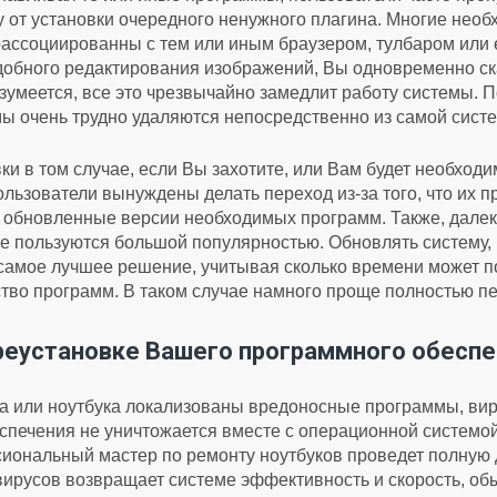
у от установки очередного ненужного плагина. Многие нео
ассоциированны с тем или иным браузером, тулбаром или е
 удобного редактирования изображений, Вы одновременно с
зумеется, все это чрезвычайно замедлит работу системы. П
ы очень трудно удаляются непосредственно из самой сист
ки в том случае, если Вы захотите, или Вам будет необход
льзователи вынуждены делать переход из-за того, что их 
ь» обновленные версии необходимых программ. Также, дале
ые пользуются большой популярностью. Обновлять систему,
самое лучшее решение, учитывая сколько времени может по
тво программ. В таком случае намного проще полностью п
реустановке Вашего программного обеспеч
а или ноутбука локализованы вредоносные программы, вир
спечения не уничтожается вместе с операционной системой
иональный мастер по ремонту ноутбуков проведет полную д
 вирусов возвращает системе эффективность и скорость, о