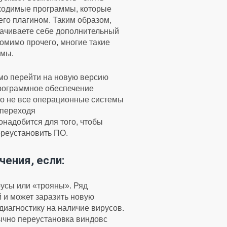
бходимые программы, которые
го плагином. Таким образом,
качиваете себе дополнительный
омимо прочего, многие такие
емы.
имо перейти на новую версию
программное обеспечение
ко не все операционные системы
 переходя
надобится для того, чтобы
ереустановить ПО.
ения, если:
усы или «трояны». Ряд
 и может заразить новую
иагностику на наличие вирусов.
бычно переустановка виндовс