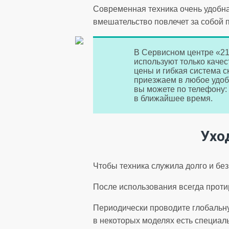
Современная техника очень удобна
вмешательство повлечет за собой 
В Сервисном центре «21
используют только каче
цены и гибкая система ск
приезжаем в любое удоб
вы можете по телефону:
в ближайшее время.
Ухо
Чтобы техника служила долго и без
После использования всегда проти
Периодически проводите глобальну
в некоторых моделях есть специал