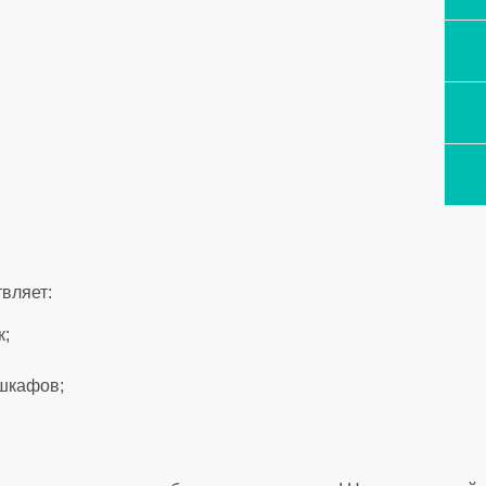
вляет:
к;
шкафов;