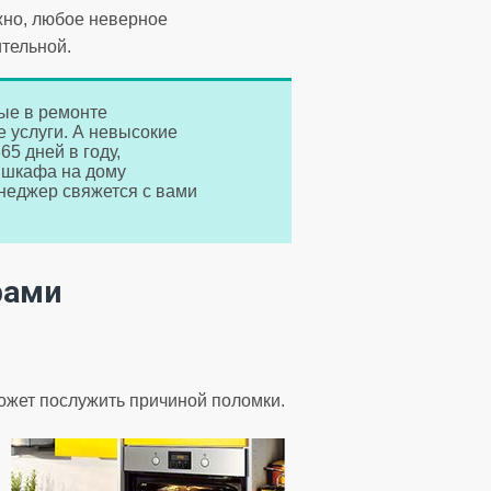
жно, любое неверное
ительной.
ые в ремонте
 услуги. А невысокие
65 дней в году,
 шкафа на дому
неджер свяжется с вами
фами
может послужить причиной поломки.