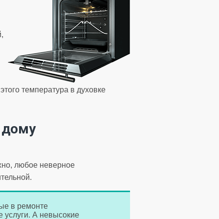
,
этого температура в духовке
 дому
жно, любое неверное
ительной.
ые в ремонте
 услуги. А невысокие