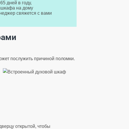
65 дней в году,
 шкафа на дому
неджер свяжется с вами
фами
может послужить причиной поломки.
дверцу открытой, чтобы