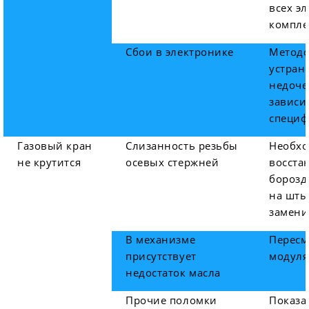
всех э
компле
Сбои в электронике
Методо
устран
недоче
зависит
специф
Газовый кран
Слизанность резьбы
Необх
не крутится
осевых стержней
восста
борозд
на шты
замени
В механизме
Пересм
присутствует
модуля
недостаток масла
Прочие поломки
Показа