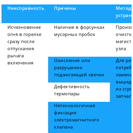
Неисправность
Причины
Метод
устран
Исчезновение
Наличие в форсунках
Произв
огня в горелке
мусорных пробок
очистк
сразу после
магист
отпускания
узла
рычага
Окисление или
Для ре
включения
разрушение
потреб
поджигающей свечки
замена
вышед
Дефективность
из стро
термопары
запчас
Нетехнологичная
фиксация
электромагнитного
клапана