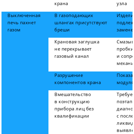
крана
узла
Выключенная
В газоподающих
Издели
печь пахнет
шлангах присутствуют
подлеж
газом
бреши
замене
Крановая заглушка
Смазы
не перекрывает
пробки
газовый канал
и сопр
механи
Разрушение
Показа
компонентов крана
модуля
Вмешательство
Требуе
в конструкцию
поэтап
прибора лиц без
диагно
квалификации
с посл
ликвид
выявл