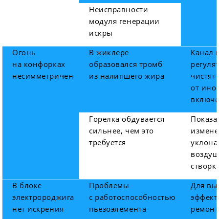
Неисправности
модуля генерации
искры
Огонь
В жиклере
Канал 
на конфорках
образовался тромб
регуля
несимметричен
из налипшего жира
чистят
от ино
включ
Горелка обдувается
Показа
сильнее, чем это
измене
требуется
уклона
возду
створк
В блоке
Проблемы
Для вы
электророджига
с работоспособностью
эффект
нет искрения
пьезоэлемента
ремонт