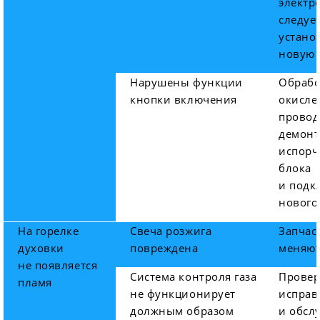
электр
следуе
устано
новую 
Нарушены функции
Обрабо
кнопки включения
окисле
провод
демон
испорч
блока
и подк
нового
На горелке
Свеча розжига
Запчас
духовки
повреждена
меняю
не появляется
Система контроля газа
Провер
пламя
не функционирует
исправ
должным образом
и обсл