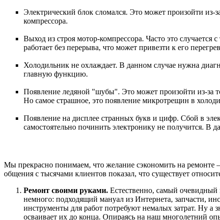
Электрический блок сломался. Это может произойти из-за
компрессора.
Выход из строя мотор-компрессора. Часто это случается 
работает без перерыва, что может привезти к его перегре
Холодильник не охлаждает. В данном случае нужна диагн
главную функцию.
Появление ледяной "шубы". Это может произойти из-за то
Но самое страшное, это появление микротрещин в холоди
Появление на дисплее странных букв и цифр. Сбой в эле
самостоятельно починить электронику не получится. В д
Мы прекрасно понимаем, что желание сэкономить на ремонте 
общения с тысячами клиентов показал, что существует относи
Ремонт своими руками.
Естественно, самый очевидный в
немного: подходящий мануал из Интернета, запчасти, и
инструменты для работ потребуют немалых затрат. Ну а з
осваивает их до конца. Опираясь на наш многолетний опы