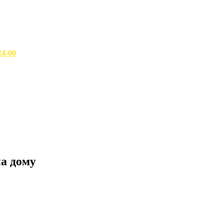
24-00
а дому