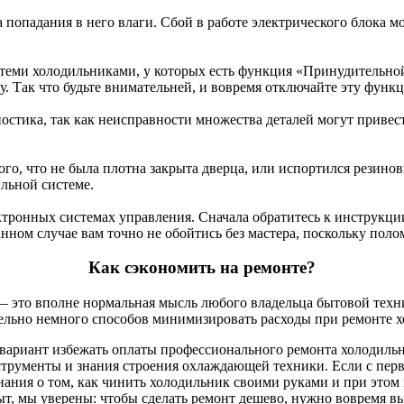
 попадания в него влаги. Сбой в работе электрического блока м
с теми холодильниками, у которых есть функция «Принудительно
ву. Так что будьте внимательней, и вовремя отключайте эту функ
остика, так как неисправности множества деталей могут привест
го, что не была плотна закрыта дверца, или испортился резино
льной системе.
ктронных системах управления. Сначала обратитесь к инструкци
анном случае вам точно не обойтись без мастера, поскольку пол
Как сэкономить на ремонте?
— это вполне нормальная мысль любого владельца бытовой техн
тельно немного способов минимизировать расходы при ремонте х
ариант избежать оплаты профессионального ремонта холодильник
нструменты и знания строения охлаждающей техники. Если с пер
нания о том, как чинить холодильник своими руками и при этом 
т, мы уверены: чтобы сделать ремонт дешево, нужно вовремя выз