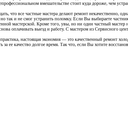
епрофессиональном вмешательстве стоит куда дороже, чем устр
ь, что все частные мастера делают ремонт некачественно, одна
но так и не смог устранить поломку. Если Вы выбираете частника
нной мастерской. Кроме того, увы, но ни один частный мастер н
снова оплачивать выезд и работу. С мастером из Сервисного цен
практика, настоящая экономия — это качественный ремонт холо
ать за ее качество долгое время. Так что, если Вы хотите восста