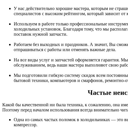
У нас действительно хорошие мастера, которым не страш
специалистов с высоким рейтингом, который зависит от
Используем в работе только профессиональные инструм
холодильных установок. Благодаря тому, что мы распола
поставок нужной запчасти.
Работаем без выходных и праздников. А значит, Вы смож
отпрашиваться с работы или отменять важные дела.
На все виды услуг и запчастей оформляется гарантия. М
обслуживанием, ведь наши мастера выполняют свою работу
Мы подготовили гибкую систему скидок всем постоянным
бытовой техники, компьютеров и смарфонов, ремонтно-от
Частые неис
Какой бы качественной ни была техника, к сожалению, она име
Поэтому перед началом использования всегда внимательно чит
Одна из самых частых поломок в холодильниках — это вых
компрессор.