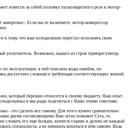
ожет повести за собой поломку пускозащитного реле и мотор-
й заморозки». Если вы ее включаете, мотор-компрессор
цию.
и к тому, что ваш холодильник перестал исполнять свою
вый уплотнитель. Возможно, вышел из строя терморегулятор.
и по эксплуатации, в ней описаны коды ошибок, но
омка достаточно сложная и требующая соответствующих знаний.
ики, который бережно относится к своему бюджету. Наш опыт
олодильника и мы рады поделиться с Вами этими советами.
а - это сделать все самому. Для этого нужно сравнительно
выми двумя составляющими Вам легко поможет Сеть, то
не сломать его еще больше, копятся годами и далеко не каждый
вать специалиста, а не начинать копаться в нём самому. Ведь