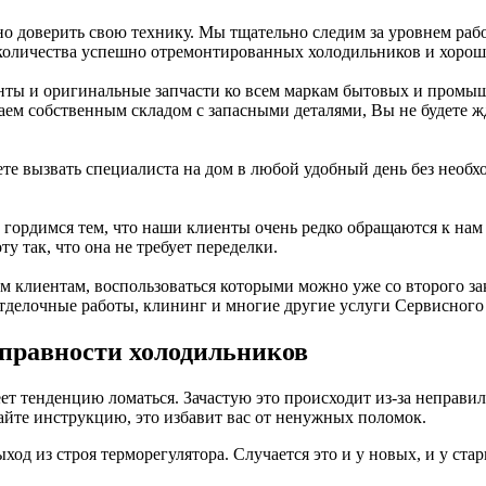
но доверить свою технику. Мы тщательно следим за уровнем раб
 количества успешно отремонтированных холодильников и хорош
енты и оригинальные запчасти ко всем маркам бытовых и пром
гаем собственным складом с запасными деталями, Вы не будете ж
ете вызвать специалиста на дом в любой удобный день без необ
ы гордимся тем, что наши клиенты очень редко обращаются к нам
 так, что она не требует переделки.
 клиентам, воспользоваться которыми можно уже со второго зак
делочные работы, клининг и многие другие услуги Сервисного 
правности холодильников
ет тенденцию ломаться. Зачастую это происходит из-за неправи
айте инструкцию, это избавит вас от ненужных поломок.
од из строя терморегулятора. Случается это и у новых, и у стар