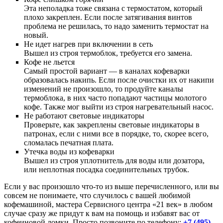
Эта неполадка тоже связана с термостатом, который
плохо закреплен. Если после затягивания винтов
проблема не решилась, то надо заменить термостат на
новый.
Не идет нагрев при включении в сеть
Вышел из строя термоблок, требуется его замена.
Кофе не льется
Самый простой вариант — в каналах кофеварки
образовалась накипь. Если после очистки их от накипи
изменений не произошло, то продуйте каналы
термоблока, в них часто попадают частицы молотого
кофе. Также мог выйти из строя нагревательный насос.
Не работают световые индикаторы
Проверьте, как закреплены световые индикаторы в
патронах, если с ними все в порядке, то, скорее всего,
сломалась печатная плата.
Утечка воды из кофеварки
Вышел из строя уплотнитель для воды или дозатора,
или неплотная посадка соединительных трубок.
Если у вас произошло что-то из выше перечисленного, или вы
совсем не понимаете, что случилось с вашей любимой
кофемашиной, мастера Сервисного центра «21 век» в любом
случае сразу же придут к вам на помощь и избавят вас от
кофеиновой ломки. Просто позвоните по телефону:
+7 (495)