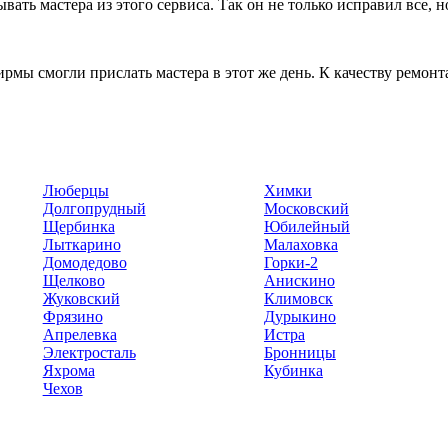
ать мастера из этого сервиса. Так он не только исправил все, н
ирмы смогли прислать мастера в этот же день. К качеству ремон
Люберцы
Химки
Долгопрудный
Московский
Щербинка
Юбилейный
Лыткарино
Малаховка
Домодедово
Горки-2
Щелково
Анискино
Жуковский
Климовск
Фрязино
Дурыкино
Апрелевка
Истра
Электросталь
Бронницы
Яхрома
Кубинка
Чехов