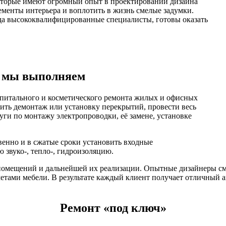
оторые имеют огромный опыт в проектировании дизайна
менты интерьера и воплотить в жизнь смелые задумки.
огда высококвалифицированные специалисты, готовы оказать
е мы выполняем
апитального и косметического ремонта жилых и офисных
ить демонтаж или установку перекрытий, провести весь
уги по монтажу электропроводки, её замене, установке
венно и в сжатые сроки установить входные
 звуко-, тепло-, гидроизоляцию.
помещений и дальнейшей их реализации. Опытные дизайнеры смо
етами мебели. В результате каждый клиент получает отличный а
Ремонт «под ключ»