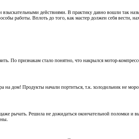
и взыскательными действиями. В практику давно вошли так на
собы работы. Вплоть до того, как мастер должен себя вести, нах
ть. По признакам стало понятно, что накрылся мотор-компрессор
а на дом! Продукты начали портиться, т.к. холодильник не моро
аже рычать. Решила не дожидаться окончательной поломки и выз
ены.