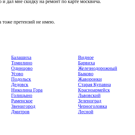
о и дал мне скидку на ремонт по карте москвича.
та тоже претензий не имею.
Балашиха
Видное
Томилино
Барвиха
Одинцово
Железнодорожный
Усово
Быково
Подольск
Жаворонки
Дедовск
Старая Купавна
Николина Гора
Красноармейск
Голицыно
Львовский
Раменское
Зеленоград
Звенигород
Черноголовка
Дмитров
Лесной