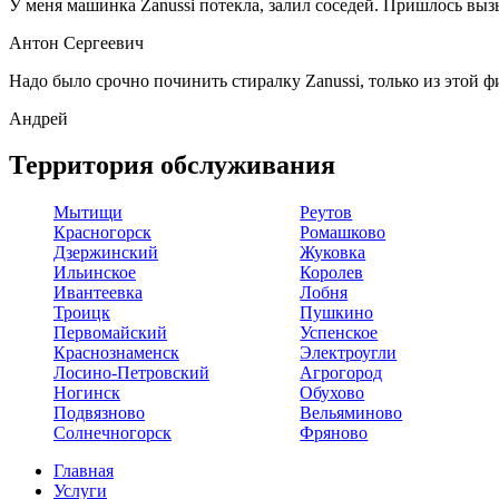
У меня машинка Zanussi потекла, залил соседей. Пришлось вызыв
Антон Сергеевич
Надо было срочно починить стиралку Zanussi, только из этой ф
Андрей
Территория обслуживания
Мытищи
Реутов
Красногорск
Ромашково
Дзержинский
Жуковка
Ильинское
Королев
Ивантеевка
Лобня
Троицк
Пушкино
Первомайский
Успенское
Краснознаменск
Электроугли
Лосино-Петровский
Агрогород
Ногинск
Обухово
Подвязново
Вельяминово
Солнечногорск
Фряново
Главная
Услуги