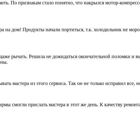
ть. По признакам стало понятно, что накрылся мотор-компрессор
а на дом! Продукты начали портиться, т.к. холодильник не моро
аже рычать. Решила не дожидаться окончательной поломки и выз
ены.
ать мастера из этого сервиса. Так он не только исправил все, н
ирмы смогли прислать мастера в этот же день. К качеству ремон