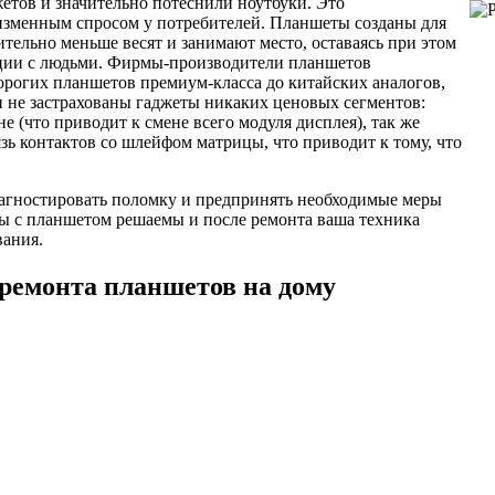
етов и значительно потеснили ноутбуки. Это
изменным спросом у потребителей. Планшеты созданы для
тельно меньше весят и занимают место, оставаясь при этом
ции с людьми. Фирмы-производители планшетов
орогих планшетов премиум-класса до китайских аналогов,
и не застрахованы гаджеты никаких ценовых сегментов:
 (что приводит к смене всего модуля дисплея), так же
язь контактов со шлейфом матрицы, что приводит к тому, что
агностировать поломку и предпринять необходимые меры
ы с планшетом решаемы и после ремонта ваша техника
вания.
ремонта планшетов на дому