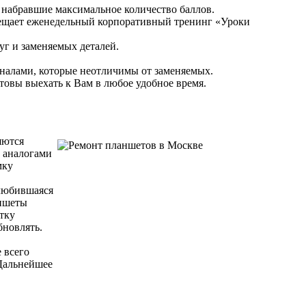
 набравшие максимальное количество баллов.
сещает еженедельный корпоративный тренинг «Уроки
уг и заменяемых деталей.
налами, которые неотличимы от заменяемых.
отовы выехать к Вам в любое удобное время.
яются
и аналогами
мку
олюбившаяся
аншеты
тку
бновлять.
 всего
 Дальнейшее