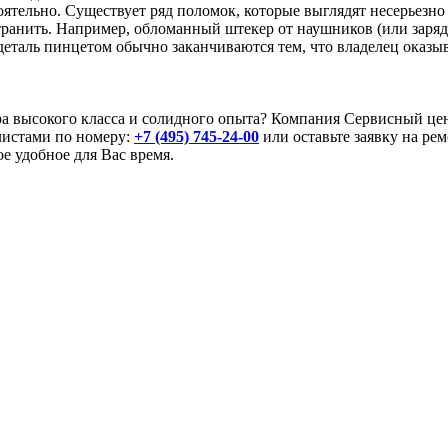
оятельно. Существует ряд поломок, которые выглядят несерьезно
транить. Например, обломанный штекер от наушников (или заря
деталь пинцетом обычно заканчиваются тем, что владелец оказыв
ра высокого класса и солидного опыта? Компания Сервисный це
листами по номеру:
+7 (495) 745-24-00
или оставьте заявку на ре
е удобное для Вас время.