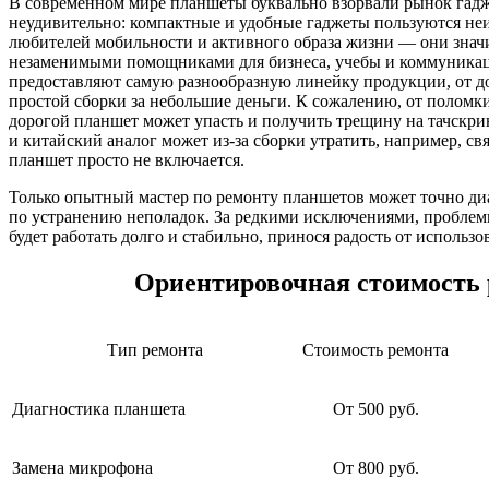
В современном мире планшеты буквально взорвали рынок гадж
неудивительно: компактные и удобные гаджеты пользуются не
любителей мобильности и активного образа жизни — они значи
незаменимыми помощниками для бизнеса, учебы и коммуника
предоставляют самую разнообразную линейку продукции, от д
простой сборки за небольшие деньги. К сожалению, от поломк
дорогой планшет может упасть и получить трещину на тачскрине
и китайский аналог может из-за сборки утратить, например, св
планшет просто не включается.
Только опытный мастер по ремонту планшетов может точно ди
по устранению неполадок. За редкими исключениями, проблем
будет работать долго и стабильно, принося радость от использо
Ориентировочная стоимость 
Тип ремонта
Стоимость ремонта
Диагностика планшета
От 500 руб.
Замена микрофона
От 800 руб.