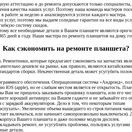
ную аттестацию и до ремонта допускаются только специалисты,
ния качества наших услуг. Поэтому наша команда мастеров по
в работе за неделю и анализируются успехи каждого мастера.
 услуг, поэтому мы выдаем солидные гарантии на все виды усл
гибкую систему скидок.
ому все необходимые детали в Вашем планшете являются ориги
 365 дней в году. Наши мастера по ремонту планшетов на дому, г
Как сэкономить на ремонте планшета?
. Ремонтники, которые предлагают сэкономить на запчастях явл
ачительно дешевле на рынке, как правило, являются китайским
тандартов сборки. Некачественная деталь может усугубить поло
ограммного обеспечения. Операционная система «Андроид», п
 IOS (apple), но ее слабым местом является ее открытость. Пл
обы Вам не пришлось заказывать прошивку планшета, или его чис
вите хороший антивирус на Вашем гаджете и не забывайте его о
 с зарядкой аккумуляторов. Дело в том, что некоторым типам
аспухать». Увеличение объема вышедшего из строя питания чаще
тает включаться, или начинает самопроизвольно выключаться).
орпуса Вашего планшета и даже поломке модуля дисплея.
ладывать ремонт, не усугублять проблемы, пользуясь услугами
ные детали.