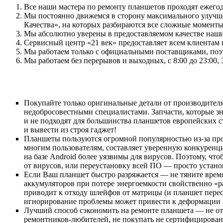
Все наши мастера по ремонту планшетов проходят ежегод
Мы постоянно движемся в сторону максимального улучше
Качества», на которых разбираются все сложные моменты 
Мы абсолютно уверены в предоставляемом качестве наших
Сервисный центр «21 век» предоставляет всем клиентам 
Мы работаем только с официальными поставщиками, поэт
Мы работаем без перерывов и выходных, с 8:00 до 23:00,
Покупайте только оригинальные детали от производителя
недобросовестными специалистами. Запчасти, которые зн
и не подходят для большинства планшетов европейских с
и вывести из строя гаджет!
Планшеты пользуются огромной популярностью из-за пр
многим пользователям, составляет уверенную конкуренцию
на базе Android более уязвимы для вирусов. Поэтому, чт
от вирусов, или переустановку всей ПО — просто устано
Если Ваш планшет быстро разряжается — не тяните время
аккумуляторов при потере энергоемкости свойственно «р
приводит к отходу шлейфов от матрицы (и планшет перес
игнорирование проблемы может привести к деформации к
Лучший способ сэкономить на ремонте планшета — не отк
ремонтников-любителей, не покупать не сертифицирован