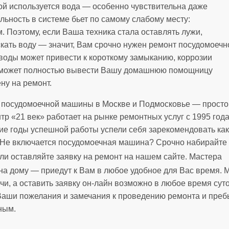
рой используется вода — особенно чувствительна даже
льность в системе бьет по самому слабому месту:
Поэтому, если Ваша техника стала оставлять лужи,
скать воду — значит, Вам срочно нужен ремонт посудомоечн
оды может привести к короткому замыканию, коррозии
о может полностью вывести Вашу домашнюю помощницу
ну на ремонт.
т посудомоечной машины в Москве и Подмосковье — просто
р «21 век» работает на рынке ремонтных услуг с 1995 год
гие годы успешной работы успели себя зарекомендовать как
 Не включается посудомоечная машина? Срочно набирайте
ли оставляйте заявку на ремонт на нашем сайте. Мастера
а дому — приедут к Вам в любое удобное для Вас время. 
ночи, а оставить заявку он-лайн возможно в любое время с
 Ваши пожелания и замечания к проведению ремонта и преб
ным.