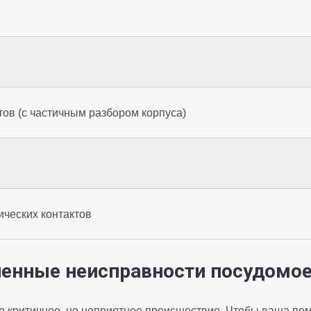
ов (с частичным разбором корпуса)
ических контактов
ненные неисправности посудомо
 критичное, но неприятное происшествие. Чтобы ваша пом