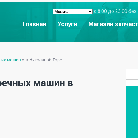
с 8:00 до 23:00 б
Главная
Услуги
Магазин запчас
ных машин
»
в Николиной Горе
оечных машин в