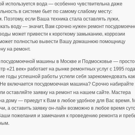
рой используется вода — особенно чувствительна даже
льность в системе бьет по самому слабому месту:
Поэтому, если Ваша техника стала оставлять лужи,
скать воду — значит, Вам срочно нужен ремонт посудомоечн
оды может привести к короткому замыканию, коррозии
о может полностью вывести Вашу домашнюю помощницу
ну на ремонт.
т посудомоечной машины в Москве и Подмосковье — просто
р «21 век» работает на рынке ремонтных услуг с 1995 год
гие годы успешной работы успели себя зарекомендовать как
 Не включается посудомоечная машина? Срочно набирайте
ли оставляйте заявку на ремонт на нашем сайте. Мастера
а дому — приедут к Вам в любое удобное для Вас время. 
ночи, а оставить заявку он-лайн возможно в любое время с
 Ваши пожелания и замечания к проведению ремонта и преб
ным.