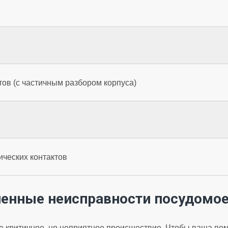
ов (с частичным разбором корпуса)
ических контактов
ненные неисправности посудомо
 критичное, но неприятное происшествие. Чтобы ваша пом