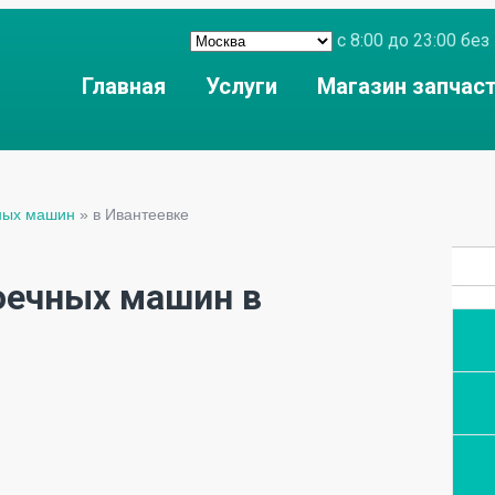
с 8:00 до 23:00 б
Главная
Услуги
Магазин запчас
ных машин
»
в Ивантеевке
оечных машин в