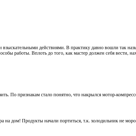
и взыскательными действиями. В практику давно вошли так на
собы работы. Вплоть до того, как мастер должен себя вести, нах
ть. По признакам стало понятно, что накрылся мотор-компрессор
а на дом! Продукты начали портиться, т.к. холодильник не моро