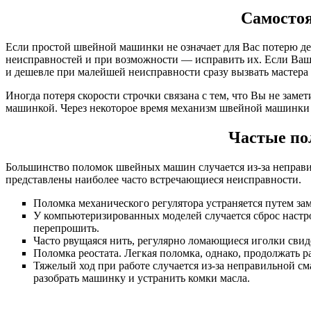
Самосто
Если простой швейной машинки не означает для Вас потерю де
неисправностей и при возможности — исправить их. Если Ваша
и дешевле при малейшей неисправности сразу вызвать мастер
Иногда потеря скорости строчки связана с тем, что Вы не заме
машинкой. Через некоторое время механизм швейной машинки «
Частые п
Большинство поломок швейных машин случается из-за неправи
представлены наиболее часто встречающиеся неисправности.
Поломка механического регулятора устраняется путем за
У компьютеризированных моделей случается сброс настро
перепрошить.
Часто рвущаяся нить, регулярно ломающиеся иголки свид
Поломка реостата. Легкая поломка, однако, продолжать 
Тяжелый ход при работе случается из-за неправильной с
разобрать машинку и устранить комки масла.