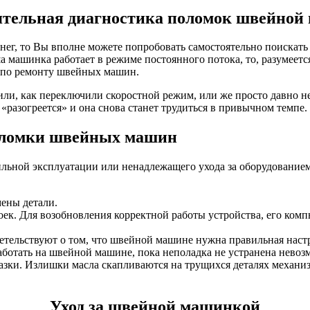
ятельная диагностика поломок швейной
нег, то Вы вполне можете попробовать самостоятельно поискат
 машинка работает в режиме постоянного потока, то, разумеетс
а по ремонту швейных машин.
тили, как переключили скоростной режим, или же просто давно н
разогреется» и она снова станет трудиться в привычном темпе.
оломки швейных машин
льной эксплуатации или ненадлежащего ухода за оборудование
мены детали.
ек. Для возобновления корректной работы устройства, его компь
етельствуют о том, что швейной машине нужна правильная настр
работать на швейной машине, пока неполадка не устранена невоз
мазки. Излишки масла скапливаются на трущихся деталях механиз
Уход за швейной машинкой