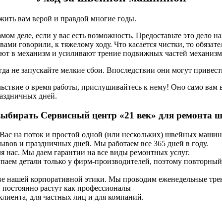
жить вам верой и правдой многие годы.
ом деле, если у вас есть возможность. Предоставьте это дело н
ами говорили, к тяжелому ходу. Что касается чистки, то обязате
ют в механизм и усиливают трение подвижных частей механизма,
гда не запускайте мелкие сбои. Впоследствии они могут привес
ствие о время работы, прислушивайтесь к нему! Оно само вам в
раздничных дней.
ыбирать Сервисный центр «21 век» для ремонта
у Вас на поток и простой одной (или нескольких) швейных маш
ывов и праздничных дней. Мы работаем все 365 дней в году.
ля нас. Мы даем гарантии на все виды ремонтных услуг.
паем детали только у фирм-производителей, поэтому повторный
аве нашей корпоративной этики. Мы проводим еженедельные тр
 постоянно растут как профессионалы
лиента, для частных лиц и для компаний.