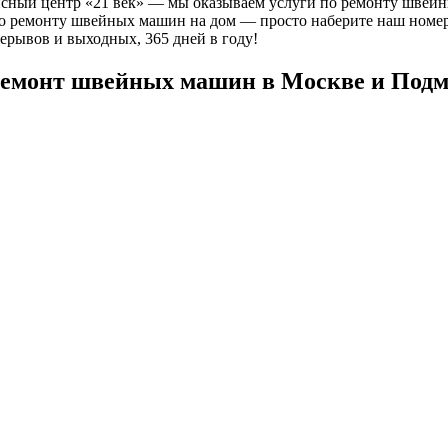
исный центр «21 век» — мы оказываем услуги по ремонту швей
 по ремонту швейных машин на дом — просто наберите наш номе
рерывов и выходных, 365 дней в году!
емонт швейных машин в Москве и Подм