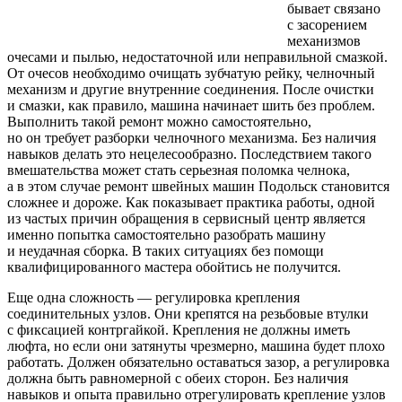
бывает связано
с засорением
механизмов
очесами и пылью, недостаточной или неправильной смазкой.
От очесов необходимо очищать зубчатую рейку, челночный
механизм и другие внутренние соединения. После очистки
и смазки, как правило, машина начинает шить без проблем.
Выполнить такой ремонт можно самостоятельно,
но он требует разборки челночного механизма. Без наличия
навыков делать это нецелесообразно. Последствием такого
вмешательства может стать серьезная поломка челнока,
а в этом случае ремонт швейных машин Подольск становится
сложнее и дороже. Как показывает практика работы, одной
из частых причин обращения в сервисный центр является
именно попытка самостоятельно разобрать машину
и неудачная сборка. В таких ситуациях без помощи
квалифицированного мастера обойтись не получится.
Еще одна сложность — регулировка крепления
соединительных узлов. Они крепятся на резьбовые втулки
с фиксацией контргайкой. Крепления не должны иметь
люфта, но если они затянуты чрезмерно, машина будет плохо
работать. Должен обязательно оставаться зазор, а регулировка
должна быть равномерной с обеих сторон. Без наличия
навыков и опыта правильно отрегулировать крепление узлов