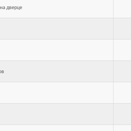
на дверце
ов