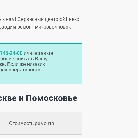
 к нам! Сервисный центр «21 век»
проводим ремонт микроволновок
.
 745-24-00
или оставьте
робнее описать Вашу
е. Если же никаких
для оперативного
скве и Помосковье
Стоимость ремонта