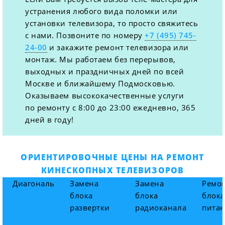
устранения любого вида поломки или
установки телевизора, то просто свяжитесь
с нами. Позвоните по номеру
+7 (495) 745-
24-00
и закажите ремонт телевизора или
монтаж. Мы работаем без перерывов,
выходных и праздничных дней по всей
Москве и ближайшему Подмосковью.
Оказываем высококачественные услуги
по ремонту с 8:00 до 23:00 ежедневно, 365
дней в году!
ОРИЕНТИРОВОЧНЫЕ ЦЕНЫ НА РЕМОНТ
КИНЕСКОПНЫХ ТЕЛЕВИЗОРОВ
Диагональ
Замена
Замена
Ремо
блока
блока
блока
развертки
радиоканала
пита